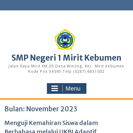
S
k
i
p
t
o
c
o
n
SMP Negeri 1 Mirit Kebumen
t
e
Jalan Raya Mirit KM.05 Desa Winong, Kec. Mirit Kebumen
n
Kode Pos 54395 Telp (0287) 6651002
t
Menu
Bulan: November 2023
Menguji Kemahiran Siswa dalam
Berbahasa melalui UKBI Adaptif