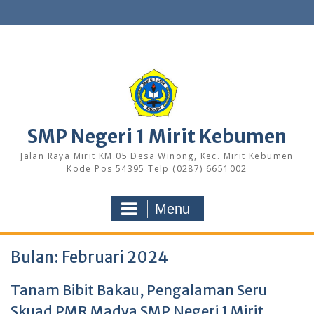
S
k
i
p
t
o
c
o
n
SMP Negeri 1 Mirit Kebumen
t
e
Jalan Raya Mirit KM.05 Desa Winong, Kec. Mirit Kebumen
n
Kode Pos 54395 Telp (0287) 6651002
t
Menu
Bulan: Februari 2024
Tanam Bibit Bakau, Pengalaman Seru
Skuad PMR Madya SMP Negeri 1 Mirit