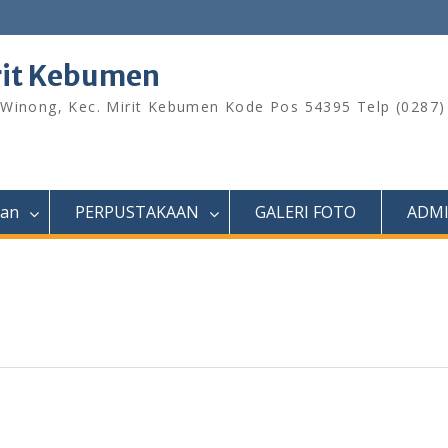
rit Kebumen
 Winong, Kec. Mirit Kebumen Kode Pos 54395 Telp (0287
ran
PERPUSTAKAAN
GALERI FOTO
ADM