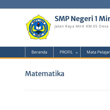
S
k
i
SMP Negeri 1 Mi
p
t
Jalan Raya Mirit KM.05 Desa
o
c
o
n
t
Beranda
PROFIL
Mata Pelaja
e
n
t
Matematika