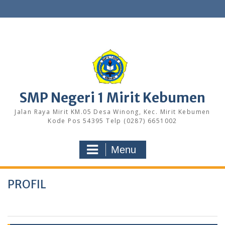
S
k
i
p
t
o
c
o
n
SMP Negeri 1 Mirit Kebumen
t
e
Jalan Raya Mirit KM.05 Desa Winong, Kec. Mirit Kebumen
n
Kode Pos 54395 Telp (0287) 6651002
t
Menu
PROFIL