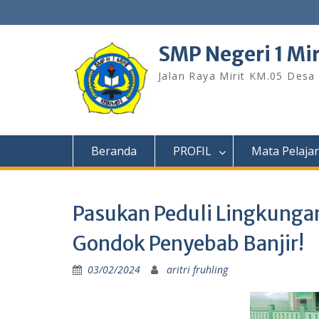
S
k
i
SMP Negeri 1 Mi
p
t
Jalan Raya Mirit KM.05 Desa
o
c
o
n
t
Beranda
PROFIL
Mata Pelaja
e
n
t
Pasukan Peduli Lingkungan
Gondok Penyebab Banjir!
03/02/2024
aritri fruhling