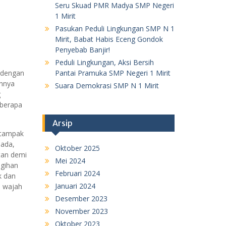
Seru Skuad PMR Madya SMP Negeri
1 Mirit
Pasukan Peduli Lingkungan SMP N 1
Mirit, Babat Habis Eceng Gondok
Penyebab Banjir!
Peduli Lingkungan, Aksi Bersih
Pantai Pramuka SMP Negeri 1 Mirit
a dengan
unnya
Suara Demokrasi SMP N 1 Mirit
g
eberapa
Arsip
a tampak
dada,
Oktober 2025
tan demi
Mei 2024
igihan
Februari 2024
k dan
Januari 2024
i wajah
Desember 2023
November 2023
Oktober 2023