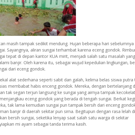
ekutan masih tampak sedikit mendung. Hujan beberapa hari sebelumny
ngai. Sayangnya, aliran sungai terhambat karena eceng gondok. Rimb
 tepat di depan kantor KUA mirit, menjadi salah satu masalah yan
ami banjir. Oleh karena itu, sebagai wujud kepedulian lingkungan, b
gai dari eceng gondok.
ekal alat sederhana seperti sabit dan galah, kelima belas siswa putr
sias membabat habis enceng gondok. Mereka, dengan bertelanjang 
an tak segan terjun langsung ke sungai yang airnya tampak kecokela
 menjangkau eceng gondok yang berada di tengah sungai. Berkat keg
ka, tak lama kemudian sungai pun tampak bersih dari enceng gondo
man banjir di daerah sekitar pun sirna. Begitupun dengan rasa lelah d
kan bersih sungai, seketika lenyap saat salah satu warga di sekitar
iapkan mi ayam sebagai tanda terima kasih.